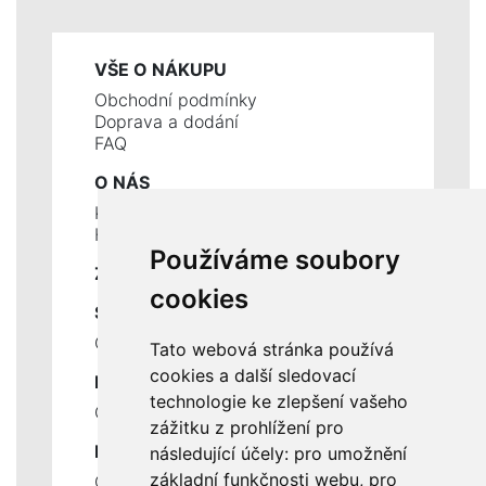
VŠE O NÁKUPU
Obchodní podmínky
Doprava a dodání
FAQ
O NÁS
Kontakty
Historie a současnost
Používáme soubory
ZÁKLADNÍ ÚDAJE
cookies
SLUŽBY
Ceník servisních prací
Tato webová stránka používá
cookies a další sledovací
DŮLEŽITÉ INFORMACE
technologie ke zlepšení vašeho
Ochrana osobních údajů
zážitku z prohlížení pro
RYCHLÉ ODKAZY
následující účely:
pro umožnění
základní funkčnosti webu
,
pro
Odstoupení od smlouvy