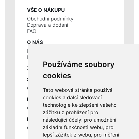
VŠE O NÁKUPU
Obchodní podmínky
Doprava a dodání
FAQ
O NÁS
Kontakty
Historie a současnost
Používáme soubory
ZÁKLADNÍ ÚDAJE
cookies
SLUŽBY
Ceník servisních prací
Tato webová stránka používá
cookies a další sledovací
DŮLEŽITÉ INFORMACE
technologie ke zlepšení vašeho
Ochrana osobních údajů
zážitku z prohlížení pro
RYCHLÉ ODKAZY
následující účely:
pro umožnění
základní funkčnosti webu
,
pro
Odstoupení od smlouvy
lepší zážitek z webu
,
pro měření