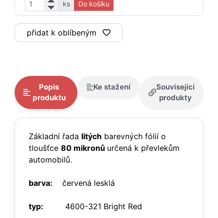
ks
Do košíku
přidat k oblíbeným
Popis
Ke stažení
Související
produktu
produkty
Základní řada
litých
barevných fólií o
tloušťce
80 mikronů
určená k převlekům
automobilů.
barva:
červená lesklá
typ:
4600-321 Bright Red