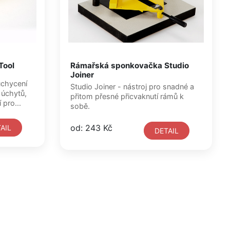
Tool
Rámařská sponkovačka Studio
Joiner
uchycení
Studio Joiner - nástroj pro snadné a
 úchytů,
přitom přesné přicvaknutí rámů k
tí pro...
sobě.
od: 243 Kč
AIL
DETAIL