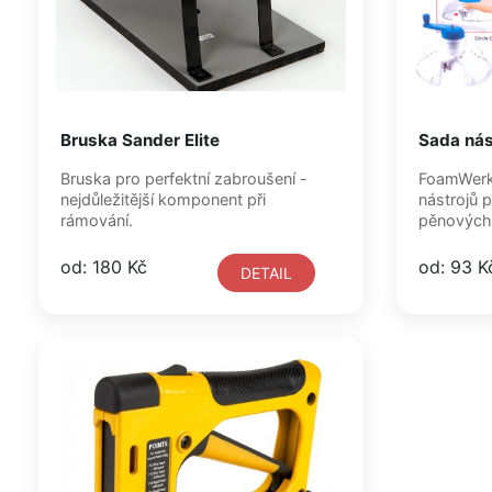
Bruska Sander Elite
Sada nás
Bruska pro perfektní zabroušení -
FoamWerks
nejdůležitější komponent při
nástrojů p
rámování.
pěnových 
od: 180 Kč
od: 93 K
DETAIL