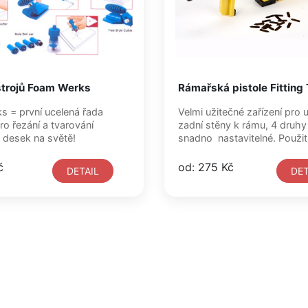
trojů Foam Werks
Rámařská pistole Fitting 
 = první ucelená řada
Velmi užitečné zařízení pro 
ro řezání a tvarování
zadní stěny k rámu, 4 druhy
desek na světě!
snadno nastavitelné. Použi
č
od: 275 Kč
DETAIL
DET