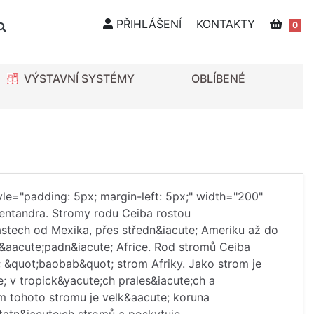
PŘIHLÁŠENÍ
KONTAKTY
0
VÝSTAVNÍ SYSTÉMY
OBLÍBENÉ
style="padding: 5px; margin-left: 5px;" width="200"
entandra. Stromy rodu Ceiba rostou
astech od Mexika, přes středn&iacute; Ameriku až do
v z&aacute;padn&iacute; Africe. Rod stromů Ceiba
 &quot;baobab&quot; strom Afriky. Jako strom je
; v tropick&yacute;ch prales&iacute;ch a
m tohoto stromu je velk&aacute; koruna