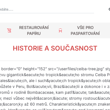
RESTAUROVÁNÍ
VŠE PRO
PAPÍRU
PASPARTOVÁNÍ
HISTORIE A SOUČASNOST
"" border="0" height="152" src="/userfiles/ceiba-tree.jpg" 
zvu gigantick&eacute;ho tropick&eacute;ho stromu Ceiba P
les&iacute;ch, ale i such&yacute;ch tropick&yacute;ch obl
můžete v Peru, Bol&iacute;vii, Braz&iacute;lii a dokonce i 
stromů v rodině Bombacaceae, kam patř&iacute; tak&eacute;
; mezi vůbec největ&scaron;&iacute; stromy rostouc&iacute
te;&scaron;ky až 60 metrů. Charakteristick&yacute;m znake