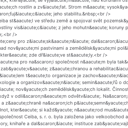
te;k, kter&yacute; se vyj&iacute;m&aacute; nad korunami o
ute;ch rostlin a zv&iacute;řat. Strom m&aacute; vysok&y
on;ťuj&iacute;c&iacute; jeho stabilitu.&nbsp;<br />
 Ceiba st&aacute;l ve středu země a spojoval svět pozems
stliny vis&iacute;c&iacute; z jeho mohutn&eacute; koruny 
;.<br />
te;ceny pro z&iacute;sk&aacute;n&iacute; dal&scaron;&iacu
 nad nov&yacute;mi pastvinami a zemědělsk&yacute;mi pol&
 kter&eacute; zde dř&iacute;ve st&aacute;ly.<br />
&eacute;na pro na&scaron;i společnost n&aacute;m byla tak
 zab&yacute;v&aacute; z&aacute;chranou a rehabilitac&iacut
 C&iacute;lem t&eacute;to organizace je zachov&aacute;n&ia
kologie a organizov&aacute;n&iacute; semin&aacute;řů o 
iacute; nov&yacute;ch zemědělsk&yacute;ch lokalit. Činnos
i když v odli&scaron;n&eacute;m odvětv&iacute;. Na&scaron
; a z&aacute;chraně na&scaron;ich p&iacute;semn&yacute;c
dnot, kter&eacute; si každ&yacute; n&aacute;rod mus&iacute
e společnost Ceiba, s. r. o. byla založena jako velkoobcho
tory, knihaře a dal&scaron;&iacute; instituce zab&yacute;v