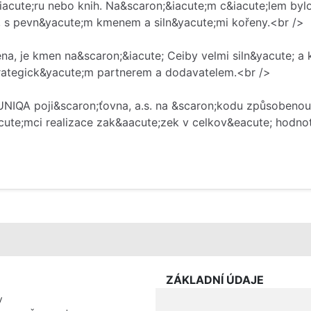
iacute;ru nebo knih. Na&scaron;&iacute;m c&iacute;lem byl
i, s pevn&yacute;m kmenem a siln&yacute;mi kořeny.<br />
na, je kmen na&scaron;&iacute; Ceiby velmi siln&yacute; a
strategick&yacute;m partnerem a dodavatelem.<br />
u UNIQA poji&scaron;ťovna, a.s. na &scaron;kodu způsobeno
acute;mci realizace zak&aacute;zek v celkov&eacute; hodno
ZÁKLADNÍ ÚDAJE
y