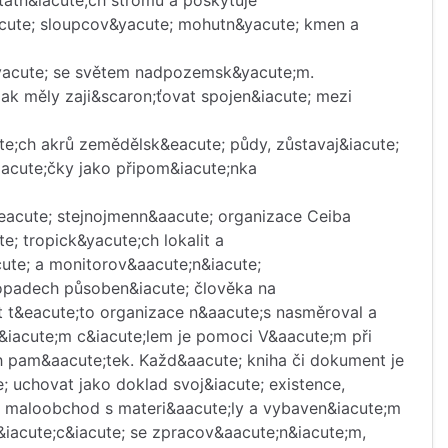
statn&iacute;ch stromů a poskytuje
acute; sloupcov&yacute; mohutn&yacute; kmen a
k&yacute; se světem nadpozemsk&yacute;m.
pak měly zaji&scaron;ťovat spojen&iacute; mezi
te;ch akrů zemědělsk&eacute; půdy, zůstavaj&iacute;
iacute;čky jako připom&iacute;nka
&eacute; stejnojmenn&aacute; organizace Ceiba
e; tropick&yacute;ch lokalit a
cute; a monitorov&aacute;n&iacute;
dopadech působen&iacute; člověka na
t t&eacute;to organizace n&aacute;s nasměroval a
;&iacute;m c&iacute;lem je pomoci V&aacute;m při
h pam&aacute;tek. Každ&aacute; kniha či dokument je
; uchovat jako doklad svoj&iacute; existence,
d a maloobchod s materi&aacute;ly a vybaven&iacute;m
aj&iacute;c&iacute; se zpracov&aacute;n&iacute;m,