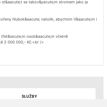
o st&aacute;t se takov&yacute;m stromem jako je
 kořeny hlubok&eacute; natolik, abychom V&aacute;m i
u třet&iacute;m osob&aacute;m včetně
tě 2 000 000,- Kč.<br />
SLUŽBY
Ceník servisních prací