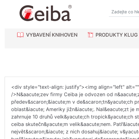
VYBAVENÍ KNIHOVEN
PRODUKTY KLUG
<div style="text-align: justify"><img align="left" alt=
/>N&aacute;zev firmy Ceiba je odvozen od n&aacute;
předev&scaron;&iacute;m v de&scaron;tn&yacute;ch pra
oblast&iacute; Ameriky jižn&iacute;. Nal&eacute;zt je 
zahrnuje 10 druhů velk&yacute;ch tropick&yacute;ch 
ceiba skutečn&yacute;m velik&aacute;nem. Patř&iacute
největ&scaron;&iacute; z nich dosahuj&iacute; v&yacu