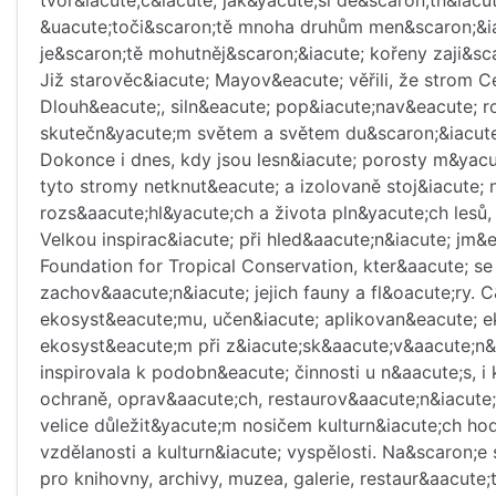
tvoř&iacute;c&iacute; jak&yacute;si de&scaron;tn&iacu
&uacute;toči&scaron;tě mnoha druhům men&scaron;&iac
je&scaron;tě mohutněj&scaron;&iacute; kořeny zaji&scar
Již starověc&iacute; Mayov&eacute; věřili, že strom
Dlouh&eacute;, siln&eacute; pop&iacute;nav&eacute; ro
skutečn&yacute;m světem a světem du&scaron;&iacute
Dokonce i dnes, kdy jsou lesn&iacute; porosty m&yacu
tyto stromy netknut&eacute; a izolovaně stoj&iacute;
rozs&aacute;hl&yacute;ch a života pln&yacute;ch lesů,
Velkou inspirac&iacute; při hled&aacute;n&iacute; jm
Foundation for Tropical Conservation, kter&aacute; se
zachov&aacute;n&iacute; jejich fauny a fl&oacute;ry.
ekosyst&eacute;mu, učen&iacute; aplikovan&eacute; e
ekosyst&eacute;m při z&iacute;sk&aacute;v&aacute;n&
inspirovala k podobn&eacute; činnosti u n&aacute;s, 
ochraně, oprav&aacute;ch, restaurov&aacute;n&iacute
velice důležit&yacute;m nosičem kulturn&iacute;ch ho
vzdělanosti a kulturn&iacute; vyspělosti. Na&scaron;
pro knihovny, archivy, muzea, galerie, restaur&aacute;