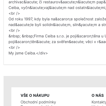
archivac&iacute; či restaurov&aacute;n&iacute;m pap&
Ceiba, vyčn&iacute;vaj&iacute;m nad ostatn&iacute;m
<br />
Od roku 1997, kdy byla na&scaron;e společnost založe
nad&aacute;le byli solidn&iacute;m, siln&yacute;m a 
<br />
&nbsp; &nbsp;Firma Ceiba s.r.o. je poji&scaron;těna 
poji&scaron;těn&iacute; za svěřen&eacute; věci v r&a
<br />
My jsme Ceiba.</div>
VŠE O NÁKUPU
O NÁS
Obchodní podmínky
Kontakt