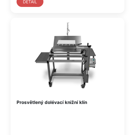
DETAIL
Prosvětlený dolévací knižní klín