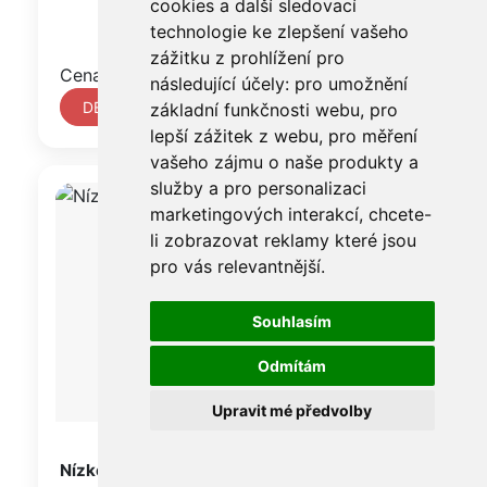
cookies a další sledovací
technologie ke zlepšení vašeho
zážitku z prohlížení pro
Cena na vyžádání
následující účely:
pro umožnění
DETAIL
základní funkčnosti webu
,
pro
lepší zážitek z webu
,
pro měření
vašeho zájmu o naše produkty a
služby a pro personalizaci
marketingových interakcí
,
chcete-
li zobrazovat reklamy které jsou
pro vás relevantnější
.
Souhlasím
Odmítám
Upravit mé předvolby
Nízkopodtlaková deska