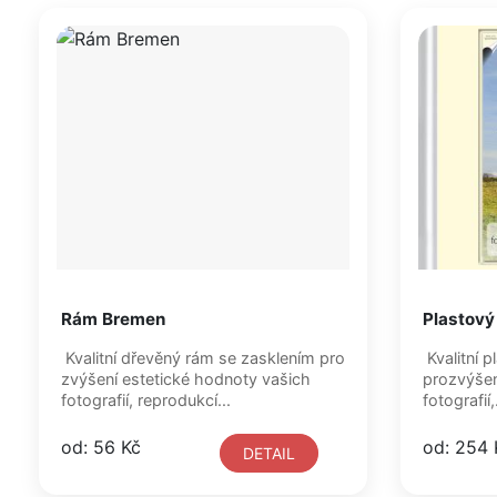
Rám Bremen
Plastový
Kvalitní dřevěný rám se zasklením pro
Kvalitní 
zvýšení estetické hodnoty vašich
prozvýšen
fotografií, reprodukcí...
fotografií,.
od: 56 Kč
od: 254 
DETAIL