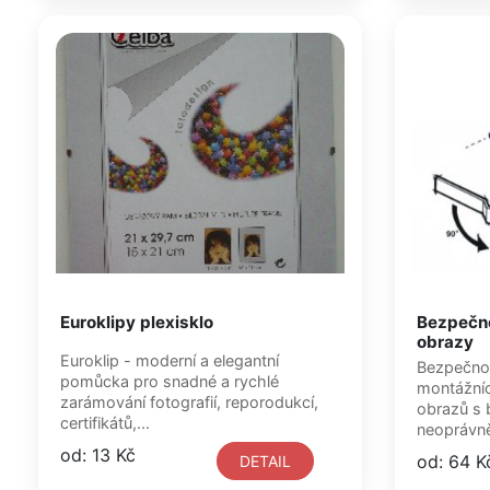
Euroklipy plexisklo
Bezpečno
obrazy
Euroklip - moderní a elegantní
Bezpečnos
pomůcka pro snadné a rychlé
montážníc
zarámování fotografií, reporodukcí,
obrazů s 
certifikátů,...
neoprávn
od: 13 Kč
od: 64 K
DETAIL