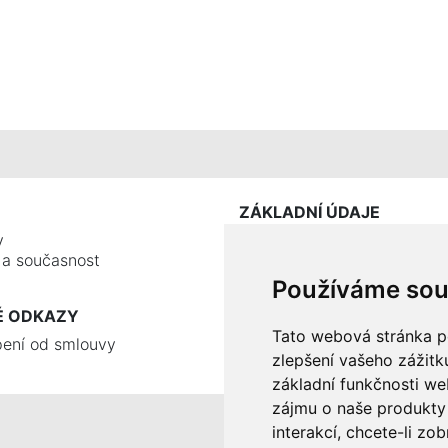
ZÁKLADNÍ ÚDAJE
y
e a současnost
Používáme sou
É ODKAZY
Tato webová stránka po
ení od smlouvy
zlepšení vašeho zážitku
základní funkčnosti w
zájmu o naše produkty 
interakcí
,
chcete-li zob