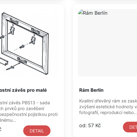
stní závěs pro malé
Rám Berlín
Kvalitní dřevěný rám se zas
tní závěs PBS13 - sada
zvýšení estetické hodnoty 
h prvků pro zavěšení
fotografií, reprodukcí nebo..
bezpečnostní pojistkou proti
ěnému...
od: 57 Kč
DET
č
DETAIL