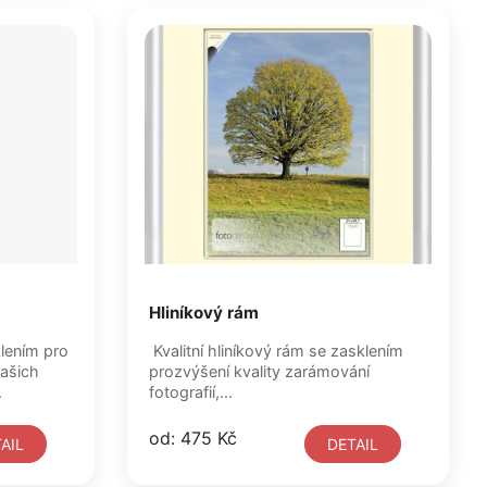
Hliníkový rám
klením pro
Kvalitní hliníkový rám se zasklením
vašich
prozvýšení kvality zarámování
.
fotografií,...
od: 475 Kč
AIL
DETAIL