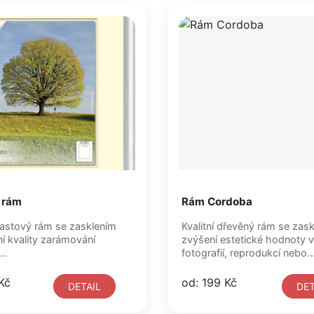
 rám
Rám Cordoba
plastový rám se zasklením
Kvalitní dřevěný rám se zas
í kvality zarámování
zvýšení estetické hodnoty 
..
fotografií, reprodukcí nebo..
Kč
od: 199 Kč
DETAIL
DET