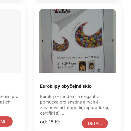
Euroklipy obyčejné sklo
klením pro
Euroklip - moderní a elegantní
vašich
pomůcka pro snadné a rychlé
.
zarámování fotografií, reporodukcí,
certifikátů,...
od: 18 Kč
AIL
DETAIL