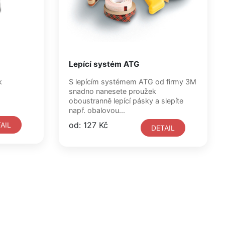
Lepící systém ATG
k
S lepícím systémem ATG od firmy 3M
snadno nanesete proužek
oboustranně lepící pásky a slepíte
např. obalovou...
od: 127 Kč
AIL
DETAIL