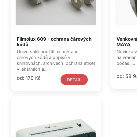
Filmolux 609 - ochrana čárových
Venkovní
kódů
MAYA
Universální použití na ochranu
Novinka v naší
čárových kódů a popisů v
na vracen
knihovnách, archivech. ochrana etiket
počasí....
v lékárnách a...
od: 58 9
od: 170 Kč
DETAIL