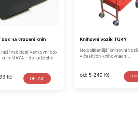
 box na vracení knih
Knihovní vozík TUKY
Nejoblíbenější knihovní vozí
 nabídce! Venkovní box
v českých knihovnách...
í knih MAYA – do každého
od: 5 249 Kč
33 Kč
DET
DETAIL