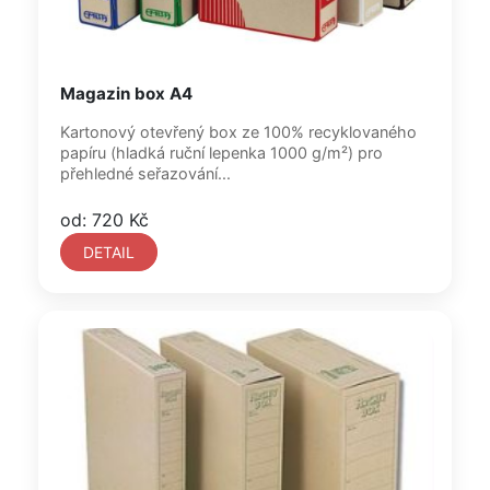
Magazin box A4
Kartonový otevřený box ze 100% recyklovaného
papíru (hladká ruční lepenka 1000 g/m²) pro
přehledné seřazování...
od: 720 Kč
DETAIL