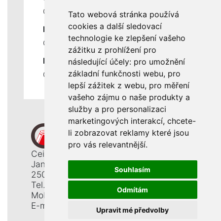
Ceník servisních prací
Tato webová stránka používá
cookies a další sledovací
DŮLEŽITÉ INFORMACE
technologie ke zlepšení vašeho
Ochrana osobních údajů
zážitku z prohlížení pro
RYCHLÉ ODKAZY
následující účely:
pro umožnění
základní funkčnosti webu
,
pro
Odstoupení od smlouvy
lepší zážitek z webu
,
pro měření
vašeho zájmu o naše produkty a
služby a pro personalizaci
marketingových interakcí
,
chcete-
li zobrazovat reklamy které jsou
pro vás relevantnější
.
Ceiba, s. r. o.
Jana Opletala 1265
Souhlasím
250 01 Brandýs n. L. - St. Boleslav
Tel.: +420 326 911 044
Odmítám
Mobil: +420 777 345 008
E-mail:
info@ceiba.cz
Upravit mé předvolby