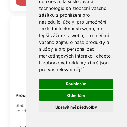
DETAIL
cookies a další sledovací
technologie ke zlepšení vašeho
zážitku z prohlížení pro
následující účely:
pro umožnění
základní funkčnosti webu
,
pro
lepší zážitek z webu
,
pro měření
vašeho zájmu o naše produkty a
služby a pro personalizaci
marketingových interakcí
,
chcete-
li zobrazovat reklamy které jsou
pro vás relevantnější
.
Souhlasím
Prospektový stojan SIMPLI-1
Odmítám
Stabilní kovový jednostranný stojan pro umístění
Upravit mé předvolby
ke zdi ve stříbrném nebo černém provedení.