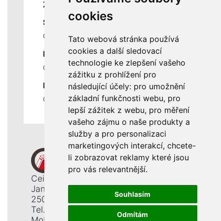
ZÁKLADNÍ ÚDAJE
cookies
SLUŽBY
Ceník servisních prací
Tato webová stránka používá
cookies a další sledovací
DŮLEŽITÉ INFORMACE
technologie ke zlepšení vašeho
Ochrana osobních údajů
zážitku z prohlížení pro
RYCHLÉ ODKAZY
následující účely:
pro umožnění
základní funkčnosti webu
,
pro
Odstoupení od smlouvy
lepší zážitek z webu
,
pro měření
vašeho zájmu o naše produkty a
služby a pro personalizaci
marketingových interakcí
,
chcete-
li zobrazovat reklamy které jsou
pro vás relevantnější
.
Ceiba, s. r. o.
Jana Opletala 1265
Souhlasím
250 01 Brandýs n. L. - St. Boleslav
Tel.: +420 326 911 044
Odmítám
Mobil: +420 777 345 008