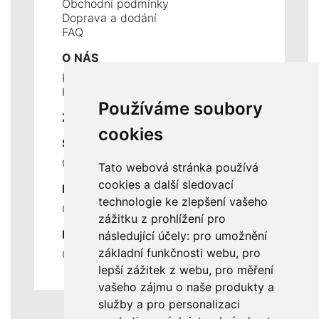
Obchodní podmínky
Doprava a dodání
FAQ
O NÁS
Kontakty
Historie a současnost
Používáme soubory
ZÁKLADNÍ ÚDAJE
cookies
SLUŽBY
Ceník servisních prací
Tato webová stránka používá
cookies a další sledovací
DŮLEŽITÉ INFORMACE
technologie ke zlepšení vašeho
Ochrana osobních údajů
zážitku z prohlížení pro
RYCHLÉ ODKAZY
následující účely:
pro umožnění
základní funkčnosti webu
,
pro
Odstoupení od smlouvy
lepší zážitek z webu
,
pro měření
vašeho zájmu o naše produkty a
služby a pro personalizaci