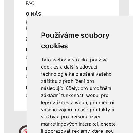
FAQ
O NÁS
Kontakty
Historie a současnost
Používáme soubory
ZÁKLADNÍ ÚDAJE
cookies
SLUŽBY
Ceník servisních prací
Tato webová stránka používá
cookies a další sledovací
DŮLEŽITÉ INFORMACE
technologie ke zlepšení vašeho
Ochrana osobních údajů
zážitku z prohlížení pro
RYCHLÉ ODKAZY
následující účely:
pro umožnění
základní funkčnosti webu
,
pro
Odstoupení od smlouvy
lepší zážitek z webu
,
pro měření
vašeho zájmu o naše produkty a
služby a pro personalizaci
marketingových interakcí
,
chcete-
li zobrazovat reklamy které jsou