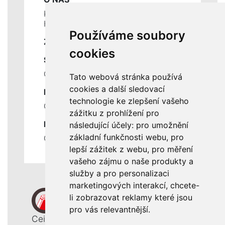
Kontakty
Historie a současnost
Používáme soubory
ZÁKLADNÍ ÚDAJE
cookies
SLUŽBY
Ceník servisních prací
Tato webová stránka používá
cookies a další sledovací
DŮLEŽITÉ INFORMACE
technologie ke zlepšení vašeho
Ochrana osobních údajů
zážitku z prohlížení pro
RYCHLÉ ODKAZY
následující účely:
pro umožnění
základní funkčnosti webu
,
pro
Odstoupení od smlouvy
lepší zážitek z webu
,
pro měření
vašeho zájmu o naše produkty a
služby a pro personalizaci
marketingových interakcí
,
chcete-
li zobrazovat reklamy které jsou
pro vás relevantnější
.
Ceiba, s. r. o.