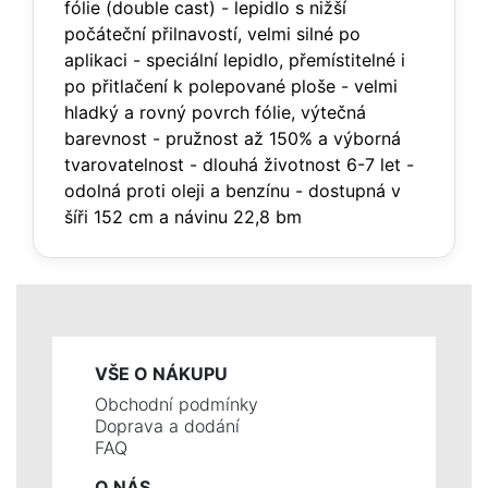
fólie (double cast) - lepidlo s nižší
počáteční přilnavostí, velmi silné po
aplikaci - speciální lepidlo, přemístitelné i
po přitlačení k polepované ploše - velmi
hladký a rovný povrch fólie, výtečná
barevnost - pružnost až 150% a výborná
tvarovatelnost - dlouhá životnost 6-7 let -
odolná proti oleji a benzínu - dostupná v
šíři 152 cm a návinu 22,8 bm
VŠE O NÁKUPU
Obchodní podmínky
Doprava a dodání
FAQ
O NÁS