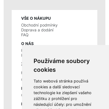
VŠE O NÁKUPU
Obchodní podmínky
Doprava a dodání
FAQ
O NÁS
Kontakty
Historie a současnost
Používáme soubory
ZÁKLADNÍ ÚDAJE
cookies
SLUŽBY
Ceník servisních prací
Tato webová stránka používá
cookies a další sledovací
DŮLEŽITÉ INFORMACE
technologie ke zlepšení vašeho
Ochrana osobních údajů
zážitku z prohlížení pro
RYCHLÉ ODKAZY
následující účely:
pro umožnění