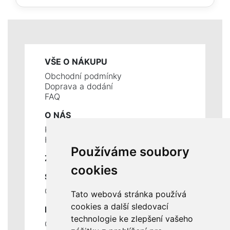
VŠE O NÁKUPU
Obchodní podmínky
Doprava a dodání
FAQ
O NÁS
Kontakty
Historie a současnost
Používáme soubory
ZÁKLADNÍ ÚDAJE
cookies
SLUŽBY
Ceník servisních prací
Tato webová stránka používá
cookies a další sledovací
DŮLEŽITÉ INFORMACE
technologie ke zlepšení vašeho
Ochrana osobních údajů