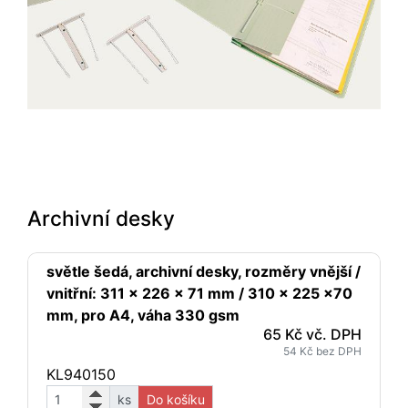
Archivní desky
světle šedá, archivní desky, rozměry vnější /
vnitřní: 311 x 226 x 71 mm / 310 x 225 x70
mm, pro A4, váha 330 gsm
65 Kč vč. DPH
54 Kč bez DPH
KL940150
ks
Do košíku