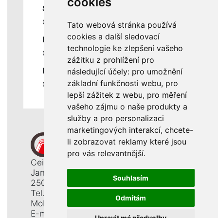
cookies
SLUŽBY
Ceník servisních prací
Tato webová stránka používá
cookies a další sledovací
DŮLEŽITÉ INFORMACE
technologie ke zlepšení vašeho
Ochrana osobních údajů
zážitku z prohlížení pro
RYCHLÉ ODKAZY
následující účely:
pro umožnění
základní funkčnosti webu
,
pro
Odstoupení od smlouvy
lepší zážitek z webu
,
pro měření
vašeho zájmu o naše produkty a
služby a pro personalizaci
marketingových interakcí
,
chcete-
li zobrazovat reklamy které jsou
pro vás relevantnější
.
Ceiba, s. r. o.
Jana Opletala 1265
Souhlasím
250 01 Brandýs n. L. - St. Boleslav
Tel.: +420 326 911 044
Odmítám
Mobil: +420 777 345 008
E-mail:
info@ceiba.cz
Upravit mé předvolby