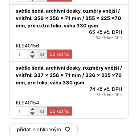
světle šedá, archivní desky, ozměry vnější /
vnitřní: 356 x 256 x 71 mm / 355 x 225 x70
mm, pro extra folio, váha 330 gsm
65 Kč vč. DPH
54 Kč bez DPH
KL940156
ks
Do košíku
světle šedá, archivní desky, rozměry vnější /
vnitřní: 337 x 256 x 71 mm / 336 x 225 x70
mm, pro folio, váha 330 gsm
74 Kč vč. DPH
61 Kč bez DPH
KL940154
ks
Do košíku
přidat k oblíbeným