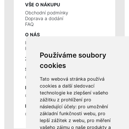
VŠE O NÁKUPU
Obchodní podmínky
Doprava a dodání
FAQ
O NÁS
Kontakty
Historie a současnost
Používáme soubory
ZÁKLADNÍ ÚDAJE
cookies
SLUŽBY
Ceník servisních prací
Tato webová stránka používá
cookies a další sledovací
DŮLEŽITÉ INFORMACE
technologie ke zlepšení vašeho
Ochrana osobních údajů
zážitku z prohlížení pro
RYCHLÉ ODKAZY
následující účely:
pro umožnění
základní funkčnosti webu
,
pro
Odstoupení od smlouvy
lepší zážitek z webu
,
pro měření
vašeho zájmu o naše produkty a