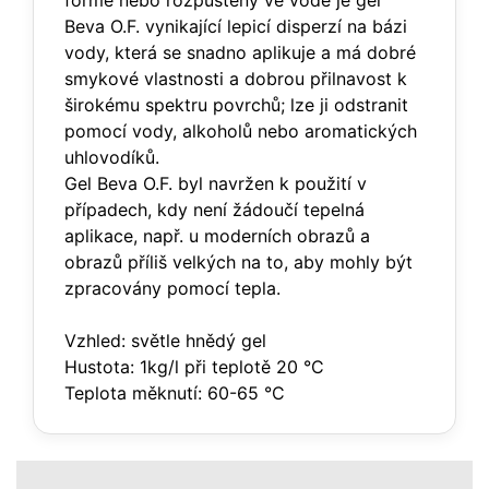
formě nebo rozpuštěný ve vodě je gel
Beva O.F. vynikající lepicí disperzí na bázi
vody, která se snadno aplikuje a má dobré
smykové vlastnosti a dobrou přilnavost k
širokému spektru povrchů; lze ji odstranit
pomocí vody, alkoholů nebo aromatických
uhlovodíků.
Gel Beva O.F. byl navržen k použití v
případech, kdy není žádoučí tepelná
aplikace, např. u moderních obrazů a
obrazů příliš velkých na to, aby mohly být
zpracovány pomocí tepla.
Vzhled: světle hnědý gel
Hustota: 1kg/l při teplotě 20 °C
Teplota měknutí: 60-65 °C