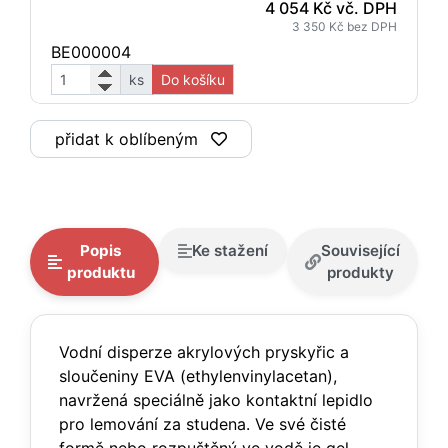
4 054 Kč vč. DPH
3 350 Kč bez DPH
BE000004
ks
Do košíku
přidat k oblíbeným
Popis
Ke stažení
Související
produktu
produkty
Vodní disperze akrylových pryskyřic a
sloučeniny EVA (ethylenvinylacetan),
navržená speciálně jako kontaktní lepidlo
pro lemování za studena. Ve své čisté