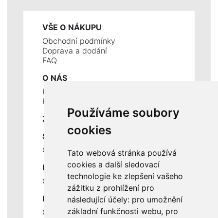
VŠE O NÁKUPU
Obchodní podmínky
Doprava a dodání
FAQ
O NÁS
Kontakty
Historie a současnost
Používáme soubory
ZÁKLADNÍ ÚDAJE
cookies
SLUŽBY
Ceník servisních prací
Tato webová stránka používá
cookies a další sledovací
DŮLEŽITÉ INFORMACE
technologie ke zlepšení vašeho
Ochrana osobních údajů
zážitku z prohlížení pro
RYCHLÉ ODKAZY
následující účely:
pro umožnění
základní funkčnosti webu
,
pro
Odstoupení od smlouvy