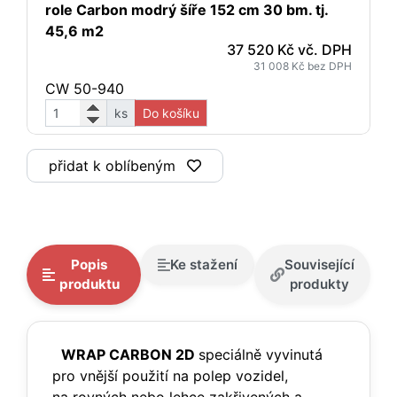
role Carbon modrý šíře 152 cm 30 bm. tj.
45,6 m2
37 520 Kč vč. DPH
31 008 Kč bez DPH
CW 50-940
ks
Do košíku
přidat k oblíbeným
Popis
Ke stažení
Související
produktu
produkty
WRAP CARBON 2D
speciálně vyvinutá
pro vnější použití na polep vozidel,