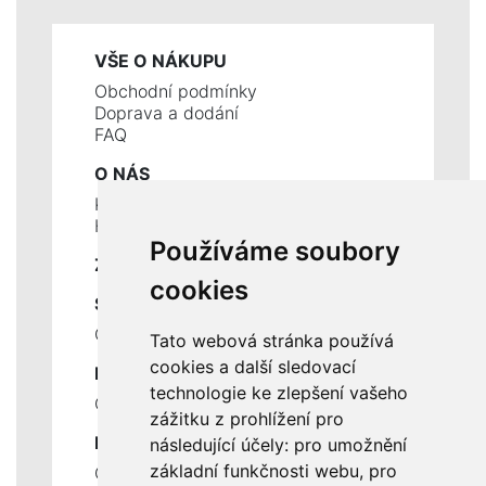
VŠE O NÁKUPU
Obchodní podmínky
Doprava a dodání
FAQ
O NÁS
Kontakty
Historie a současnost
Používáme soubory
ZÁKLADNÍ ÚDAJE
cookies
SLUŽBY
Ceník servisních prací
Tato webová stránka používá
cookies a další sledovací
DŮLEŽITÉ INFORMACE
technologie ke zlepšení vašeho
Ochrana osobních údajů
zážitku z prohlížení pro
RYCHLÉ ODKAZY
následující účely:
pro umožnění
základní funkčnosti webu
,
pro
Odstoupení od smlouvy