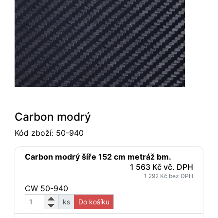
Carbon modrý
Kód zboží:
50-940
Carbon modrý šíře 152 cm metráž bm.
1 563 Kč vč. DPH
1 292 Kč bez DPH
CW 50-940
ks
Do košíku