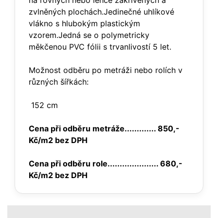
na rovných nebo lehce zakřivených a
zvlněných plochách.Jedinečné uhlíkové
vlákno s hlubokým plastickým
vzorem.Jedná se o polymetricky
měkčenou PVC fólii s trvanlivostí 5 let.
Možnost odběru po metráži nebo rolích v
různých šířkách:
152 cm
Cena při odběru metráže............. 850,-
Kč/m2 bez DPH
Cena při odběru role..................... 680,-
Kč/m2 bez DPH