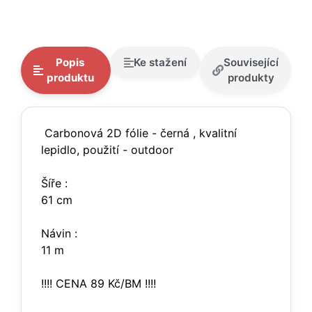
Popis
Ke stažení
Související
produktu
produkty
Carbonová 2D fólie - černá , kvalitní
lepidlo, použití - outdoor
Šíře :
61 cm
Návin :
11 m
!!!! CENA 89 Kč/BM !!!!