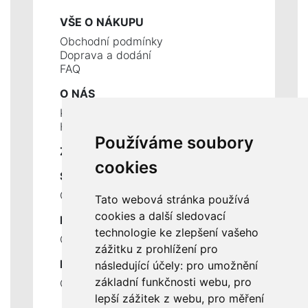
VŠE O NÁKUPU
Obchodní podmínky
Doprava a dodání
FAQ
O NÁS
Kontakty
Historie a současnost
Používáme soubory
ZÁKLADNÍ ÚDAJE
cookies
SLUŽBY
Ceník servisních prací
Tato webová stránka používá
cookies a další sledovací
DŮLEŽITÉ INFORMACE
technologie ke zlepšení vašeho
Ochrana osobních údajů
zážitku z prohlížení pro
RYCHLÉ ODKAZY
následující účely:
pro umožnění
základní funkčnosti webu
,
pro
Odstoupení od smlouvy
lepší zážitek z webu
,
pro měření