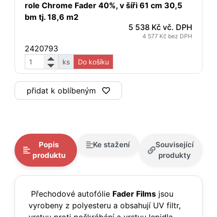
role Chrome Fader 40%, v šíři 61 cm 30,5
bm tj. 18,6 m2
5 538 Kč vč. DPH
4 577 Kč bez DPH
2420793
ks
Do košíku
přidat k oblíbeným
Popis
Ke stažení
Související
produktu
produkty
Přechodové autofólie
Fader Films
jsou
vyrobeny z polyesteru a obsahují UV filtr,