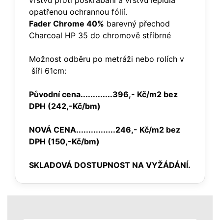
vrstvu proti poškrábání a vrstvu lepidla
opatřenou ochrannou fólií.
Fader Chrome 40%
barevný přechod
Charcoal HP 35 do chromově stříbrné
Možnost odběru po metráži nebo rolích v
šíři 61cm:
Původní cena.............396,- Kč/m2 bez
DPH (242,-Kč/bm)
NOVÁ CENA................246,- Kč/m2 bez
DPH (150,-Kč/bm)
SKLADOVÁ DOSTUPNOST NA VYŽÁDÁNÍ.