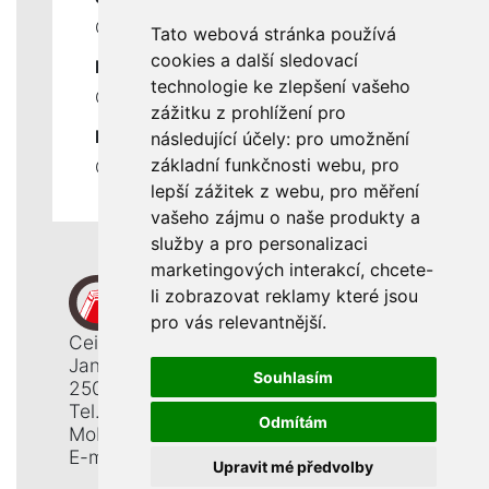
Ceník servisních prací
Tato webová stránka používá
cookies a další sledovací
DŮLEŽITÉ INFORMACE
technologie ke zlepšení vašeho
Ochrana osobních údajů
zážitku z prohlížení pro
RYCHLÉ ODKAZY
následující účely:
pro umožnění
základní funkčnosti webu
,
pro
Odstoupení od smlouvy
lepší zážitek z webu
,
pro měření
vašeho zájmu o naše produkty a
služby a pro personalizaci
marketingových interakcí
,
chcete-
li zobrazovat reklamy které jsou
pro vás relevantnější
.
Ceiba, s. r. o.
Jana Opletala 1265
Souhlasím
250 01 Brandýs n. L. - St. Boleslav
Tel.: +420 326 911 044
Odmítám
Mobil: +420 777 345 008
E-mail:
info@ceiba.cz
Upravit mé předvolby