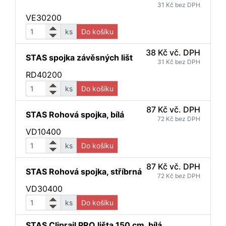
31 Kč bez DPH
VE30200
ks
Do košíku
38 Kč vč. DPH
STAS spojka závěsných lišt
31 Kč bez DPH
RD40200
ks
Do košíku
87 Kč vč. DPH
STAS Rohová spojka, bílá
72 Kč bez DPH
VD10400
ks
Do košíku
87 Kč vč. DPH
STAS Rohová spojka, stříbrná
72 Kč bez DPH
VD30400
ks
Do košíku
STAS Cliprail PRO lišta 150 cm, bílá