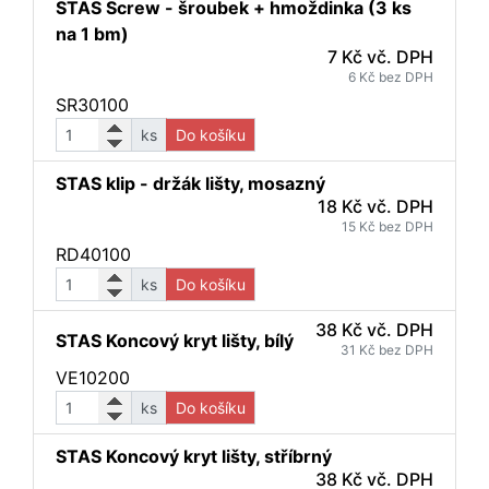
STAS Screw - šroubek + hmoždinka (3 ks
na 1 bm)
7 Kč vč. DPH
6 Kč bez DPH
SR30100
ks
Do košíku
STAS klip - držák lišty, mosazný
18 Kč vč. DPH
15 Kč bez DPH
RD40100
ks
Do košíku
38 Kč vč. DPH
STAS Koncový kryt lišty, bílý
31 Kč bez DPH
VE10200
ks
Do košíku
STAS Koncový kryt lišty, stříbrný
38 Kč vč. DPH