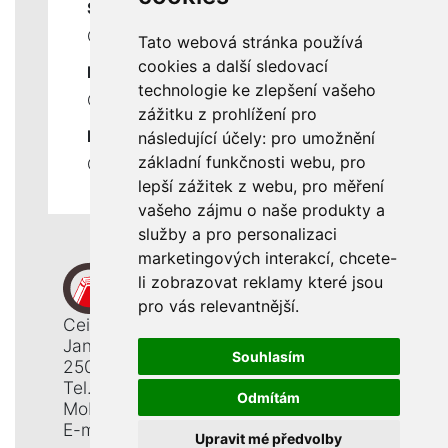
SLUŽBY
Ceník servisních prací
Tato webová stránka používá
cookies a další sledovací
DŮLEŽITÉ INFORMACE
technologie ke zlepšení vašeho
Ochrana osobních údajů
zážitku z prohlížení pro
RYCHLÉ ODKAZY
následující účely:
pro umožnění
základní funkčnosti webu
,
pro
Odstoupení od smlouvy
lepší zážitek z webu
,
pro měření
vašeho zájmu o naše produkty a
služby a pro personalizaci
marketingových interakcí
,
chcete-
li zobrazovat reklamy které jsou
pro vás relevantnější
.
Ceiba, s. r. o.
Jana Opletala 1265
Souhlasím
250 01 Brandýs n. L. - St. Boleslav
Tel.: +420 326 911 044
Odmítám
Mobil: +420 777 345 008
E-mail:
info@ceiba.cz
Upravit mé předvolby