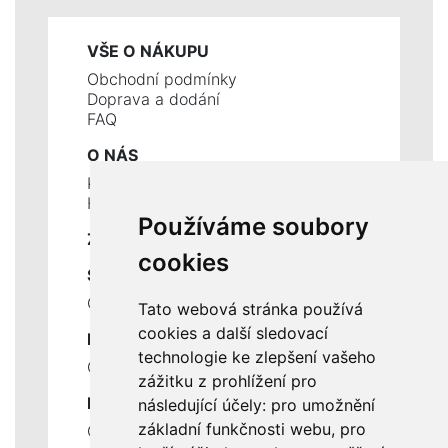
VŠE O NÁKUPU
Obchodní podmínky
Doprava a dodání
FAQ
O NÁS
Kontakty
Historie a současnost
Používáme soubory
ZÁKLADNÍ ÚDAJE
cookies
SLUŽBY
Ceník servisních prací
Tato webová stránka používá
cookies a další sledovací
DŮLEŽITÉ INFORMACE
technologie ke zlepšení vašeho
Ochrana osobních údajů
zážitku z prohlížení pro
RYCHLÉ ODKAZY
následující účely:
pro umožnění
základní funkčnosti webu
,
pro
Odstoupení od smlouvy