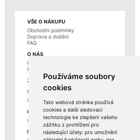
VŠE O NÁKUPU
Obchodní podmínky
Doprava a dodání
FAQ
O NÁS
Kontakty
Historie a současnost
Používáme soubory
ZÁKLADNÍ ÚDAJE
cookies
SLUŽBY
Ceník servisních prací
Tato webová stránka používá
cookies a další sledovací
DŮLEŽITÉ INFORMACE
technologie ke zlepšení vašeho
Ochrana osobních údajů
zážitku z prohlížení pro
RYCHLÉ ODKAZY
následující účely:
pro umožnění
základní funkčnosti webu
,
pro