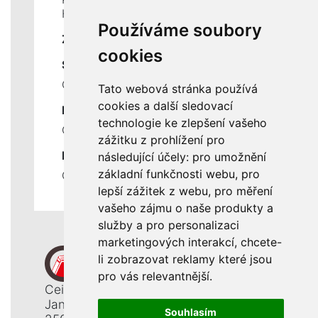
Historie a současnost
Používáme soubory
ZÁKLADNÍ ÚDAJE
cookies
SLUŽBY
Ceník servisních prací
Tato webová stránka používá
cookies a další sledovací
DŮLEŽITÉ INFORMACE
technologie ke zlepšení vašeho
Ochrana osobních údajů
zážitku z prohlížení pro
RYCHLÉ ODKAZY
následující účely:
pro umožnění
základní funkčnosti webu
,
pro
Odstoupení od smlouvy
lepší zážitek z webu
,
pro měření
vašeho zájmu o naše produkty a
služby a pro personalizaci
marketingových interakcí
,
chcete-
li zobrazovat reklamy které jsou
pro vás relevantnější
.
Ceiba, s. r. o.
Jana Opletala 1265
Souhlasím