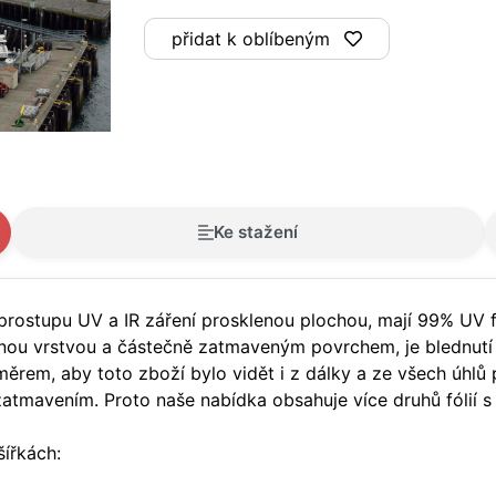
přidat k oblíbeným
Ke stažení
 prostupu UV a IR záření prosklenou plochou, mají 99% UV f
venou vrstvou a částečně zatmaveným povrchem, je blednutí 
em, aby toto zboží bylo vidět i z dálky a ze všech úhlů po
tmavením. Proto naše nabídka obsahuje více druhů fólií s
ířkách: