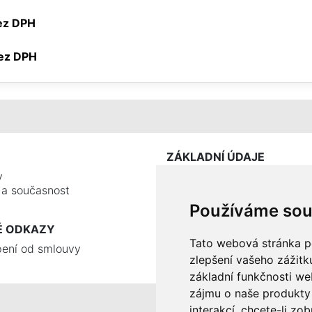
bez DPH
 bez DPH
ZÁKLADNÍ ÚDAJE
y
e a současnost
Používáme sou
É ODKAZY
Tato webová stránka po
ení od smlouvy
zlepšení vašeho zážitku
základní funkčnosti w
zájmu o naše produkty 
interakcí
,
chcete-li zob