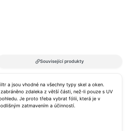
Související produkty
iltr a jsou vhodné na všechny typy skel a oken.
zabráněno zdaleka z větší části, než-li pouze s UV
hledu. Je proto třeba vybrat fólii, která je v
 odlišným zatmavením a účinností.