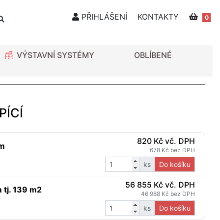
PŘIHLÁŠENÍ
KONTAKTY
0
VÝSTAVNÍ SYSTÉMY
OBLÍBENÉ
PÍCÍ
820 Kč vč. DPH
bm
678 Kč bez DPH
ks
Do košíku
56 855 Kč vč. DPH
m tj. 139 m2
46 988 Kč bez DPH
ks
Do košíku