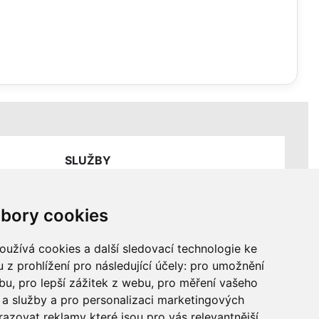
SLUŽBY
Ceník servisních prací
bory cookies
užívá cookies a další sledovací technologie ke
 z prohlížení pro následující účely:
pro umožnění
ebu
,
pro lepší zážitek z webu
,
pro měření vašeho
a služby a pro personalizaci marketingových
razovat reklamy které jsou pro vás relevantnější
.