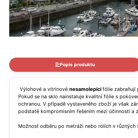
Popis produktu
Výlohové a vitrinové
nesamolepící
fólie zabraňují
Pokud se na sklo nainstaluje kvalitní fólie s poko
ochranou. V případě vystaveného zboží je však záměr
podstatě kompromisním řešením mezi účinností a za
Možnost odběru po metráži nebo rolích v různých š