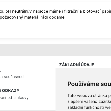
xi, pH neutrální.V nabídce máme i filtrační a blotovací papí
požadovaný materiál rádi dodáme.
ZÁKLADNÍ ÚDAJE
y
e a současnost
Používáme sou
É ODKAZY
Tato webová stránka po
ení od smlouvy
zlepšení vašeho zážitku
základní funkčnosti w