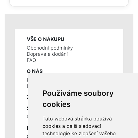
VŠE O NÁKUPU
Obchodní podmínky
Doprava a dodání
FAQ
O NÁS
Kontakty
Historie a současnost
Používáme soubory
ZÁKLADNÍ ÚDAJE
cookies
SLUŽBY
Ceník servisních prací
Tato webová stránka používá
cookies a další sledovací
DŮLEŽITÉ INFORMACE
technologie ke zlepšení vašeho
Ochrana osobních údajů