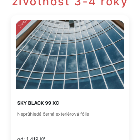
životnost 3-4 roky
SKY BLACK 99 XC
Neprůhledá černá exteriérová fólie
od: 1 419 Kč