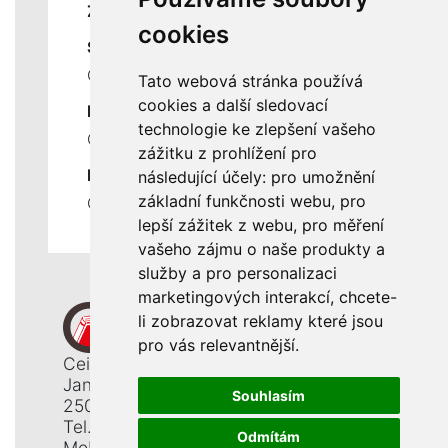
ZÁKLADNÍ ÚDAJE
cookies
SLUŽBY
Ceník servisních prací
Tato webová stránka používá
cookies a další sledovací
DŮLEŽITÉ INFORMACE
technologie ke zlepšení vašeho
Ochrana osobních údajů
zážitku z prohlížení pro
RYCHLÉ ODKAZY
následující účely:
pro umožnění
základní funkčnosti webu
,
pro
Odstoupení od smlouvy
lepší zážitek z webu
,
pro měření
vašeho zájmu o naše produkty a
služby a pro personalizaci
marketingových interakcí
,
chcete-
li zobrazovat reklamy které jsou
pro vás relevantnější
.
Ceiba, s. r. o.
Jana Opletala 1265
Souhlasím
250 01 Brandýs n. L. - St. Boleslav
Tel.: +420 326 911 044
Odmítám
Mobil: +420 777 345 008