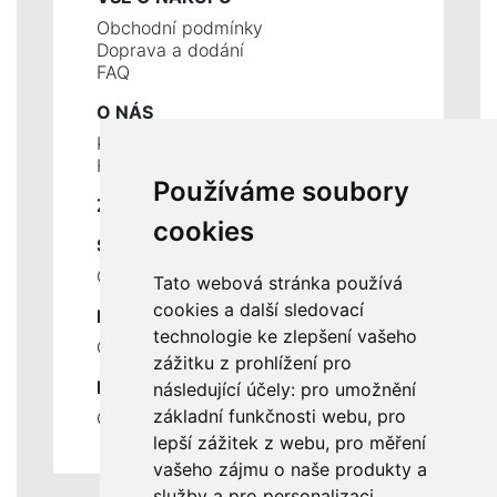
Obchodní podmínky
Doprava a dodání
FAQ
O NÁS
Kontakty
Historie a současnost
Používáme soubory
ZÁKLADNÍ ÚDAJE
cookies
SLUŽBY
Ceník servisních prací
Tato webová stránka používá
cookies a další sledovací
DŮLEŽITÉ INFORMACE
technologie ke zlepšení vašeho
Ochrana osobních údajů
zážitku z prohlížení pro
RYCHLÉ ODKAZY
následující účely:
pro umožnění
základní funkčnosti webu
,
pro
Odstoupení od smlouvy
lepší zážitek z webu
,
pro měření
vašeho zájmu o naše produkty a
služby a pro personalizaci