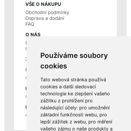
VŠE O NÁKUPU
Obchodní podmínky
Doprava a dodání
FAQ
O NÁS
Kontakty
Historie a současnost
Používáme soubory
ZÁKLADNÍ ÚDAJE
cookies
SLUŽBY
Ceník servisních prací
Tato webová stránka používá
cookies a další sledovací
DŮLEŽITÉ INFORMACE
technologie ke zlepšení vašeho
Ochrana osobních údajů
zážitku z prohlížení pro
RYCHLÉ ODKAZY
následující účely:
pro umožnění
základní funkčnosti webu
,
pro
Odstoupení od smlouvy
lepší zážitek z webu
,
pro měření
vašeho zájmu o naše produkty a