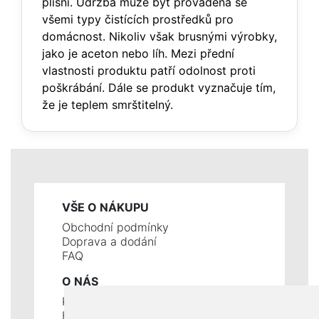
plísní. Údržba může být prováděna se
všemi typy čistících prostředků pro
domácnost. Nikoliv však brusnými výrobky,
jako je aceton nebo líh. Mezi přední
vlastnosti produktu patří odolnost proti
poškrábání. Dále se produkt vyznačuje tím,
že je teplem smrštitelný.
VŠE O NÁKUPU
Obchodní podmínky
Doprava a dodání
FAQ
O NÁS
Kontakty
Historie a současnost