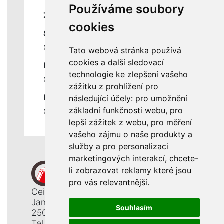
Používáme soubory
ZÁKLADNÍ ÚDAJE
cookies
SLUŽBY
Ceník servisních prací
Tato webová stránka používá
cookies a další sledovací
DŮLEŽITÉ INFORMACE
technologie ke zlepšení vašeho
Ochrana osobních údajů
zážitku z prohlížení pro
RYCHLÉ ODKAZY
následující účely:
pro umožnění
základní funkčnosti webu
,
pro
Odstoupení od smlouvy
lepší zážitek z webu
,
pro měření
vašeho zájmu o naše produkty a
služby a pro personalizaci
marketingových interakcí
,
chcete-
li zobrazovat reklamy které jsou
pro vás relevantnější
.
Ceiba, s. r. o.
Jana Opletala 1265
Souhlasím
250 01 Brandýs n. L. - St. Boleslav
Tel.: +420 326 911 044