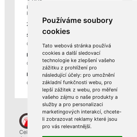
Kontakty
Historie a současnost
Používáme soubory
ZÁKLADNÍ ÚDAJE
cookies
SLUŽBY
Ceník servisních prací
Tato webová stránka používá
cookies a další sledovací
DŮLEŽITÉ INFORMACE
technologie ke zlepšení vašeho
Ochrana osobních údajů
zážitku z prohlížení pro
RYCHLÉ ODKAZY
následující účely:
pro umožnění
základní funkčnosti webu
,
pro
Odstoupení od smlouvy
lepší zážitek z webu
,
pro měření
vašeho zájmu o naše produkty a
služby a pro personalizaci
marketingových interakcí
,
chcete-
li zobrazovat reklamy které jsou
pro vás relevantnější
.
Ceiba, s. r. o.