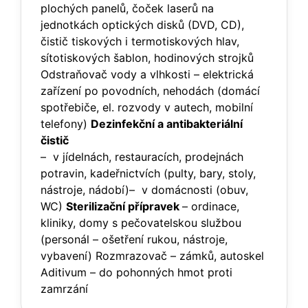
plochých panelů, čoček laserů na
jednotkách optických disků (DVD, CD),
čistič tiskových i termotiskových hlav,
sítotiskových šablon, hodinových strojků
Odstraňovač vody a vlhkosti – elektrická
zařízení po povodních, nehodách (domácí
spotřebiče, el. rozvody v autech, mobilní
telefony)
Dezinfekční a antibakteriální
čistič
– v jídelnách, restauracích, prodejnách
potravin, kadeřnictvích (pulty, bary, stoly,
nástroje, nádobí)– v domácnosti (obuv,
WC)
Sterilizační přípravek
– ordinace,
kliniky, domy s pečovatelskou službou
(personál – ošetření rukou, nástroje,
vybavení) Rozmrazovač – zámků, autoskel
Aditivum – do pohonných hmot proti
zamrzání