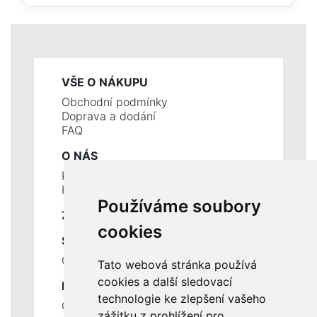
VŠE O NÁKUPU
Obchodní podmínky
Doprava a dodání
FAQ
O NÁS
Kontakty
Historie a současnost
Používáme soubory
ZÁKLADNÍ ÚDAJE
cookies
SLUŽBY
Ceník servisních prací
Tato webová stránka používá
cookies a další sledovací
DŮLEŽITÉ INFORMACE
technologie ke zlepšení vašeho
Ochrana osobních údajů
zážitku z prohlížení pro