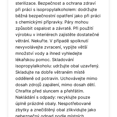
sterilizace. Bezpečnost a ochrana zdraví
při práci s isopropylalkoholem: dodržujte
běžná bezpečnostní opatření jako při práci
s chemickými přípravky. Páry mohou
způsobit ospalost a závratě. Při použití
výrobku v interiérech zajistěte dostatečné
větrání. Nekuřte. V případě spolknutí
nevyvolávejte zvracení, vypijte větší
množství vody a ihned vyhledejte
lékařskou pomoc. Skladování
isopropylalkoholu: udržujte obal uzavřený.
Skladujte na dobře větraném místě
odděleně od potravin. Uchovávejte mimo
dosah zdrojů zapálení, mimo dosah dětí.
Chraňte před sluncem a přehřátím.
Nakládání s odpady: recyklujte pouze
úplně prázdné obaly. Nespotřebované
zbytky a znečištěný obal zlikvidujte jako
nebezpečný odpad podle místních