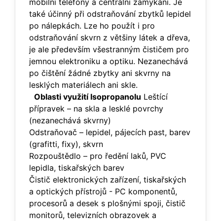
mobilní telefony a centrální zamykání. Je
také účinný při odstraňování zbytků lepidel
po nálepkách. Lze ho použít i pro
odstraňování skvrn z většiny látek a dřeva,
je ale především všestranným čističem pro
jemnou elektroniku a optiku. Nezanechává
po čištění žádné zbytky ani skvrny na
lesklých materiálech ani skle.
Oblasti využití Isopropanolu
Leštící
přípravek – na skla a lesklé povrchy
(nezanechává skvrny)
Odstraňovač – lepidel, pájecích past, barev
(grafitti, fixy), skvrn
Rozpouštědlo – pro ředění laků, PVC
lepidla, tiskařských barev
Čistič elektronických zařízení, tiskařských
a optických přístrojů - PC komponentů,
procesorů a desek s plošnými spoji, čistič
monitorů, televizních obrazovek a