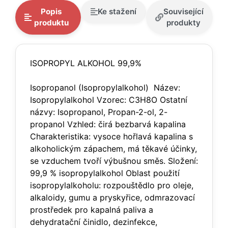
Popis
Ke stažení
Související
produktu
produkty
ISOPROPYL ALKOHOL 99,9%
Isopropanol (Isopropylalkohol) Název:
Isopropylalkohol Vzorec: C3H8O Ostatní
názvy: Isopropanol, Propan-2-ol, 2-
propanol Vzhled: čirá bezbarvá kapalina
Charakteristika: vysoce hořlavá kapalina s
alkoholickým zápachem, má těkavé účinky,
se vzduchem tvoří výbušnou směs. Složení:
99,9 % isopropylalkohol Oblast použití
isopropylalkoholu: rozpouštědlo pro oleje,
alkaloidy, gumu a pryskyřice, odmrazovací
prostředek pro kapalná paliva a
dehydratační činidlo, dezinfekce,