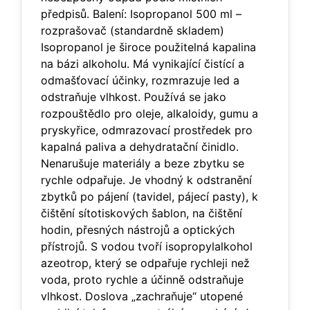
předpisů. Balení: Isopropanol 500 ml –
rozprašovač (standardně skladem)
Isopropanol je široce použitelná kapalina
na bázi alkoholu. Má vynikající čistící a
odmašťovací účinky, rozmrazuje led a
odstraňuje vlhkost. Používá se jako
rozpouštědlo pro oleje, alkaloidy, gumu a
pryskyřice, odmrazovací prostředek pro
kapalná paliva a dehydratační činidlo.
Nenarušuje materiály a beze zbytku se
rychle odpařuje. Je vhodný k odstranění
zbytků po pájení (tavidel, pájecí pasty), k
čištění sítotiskových šablon, na čištění
hodin, přesných nástrojů a optických
přístrojů. S vodou tvoří isopropylalkohol
azeotrop, který se odpařuje rychleji než
voda, proto rychle a účinně odstraňuje
vlhkost. Doslova „zachraňuje“ utopené