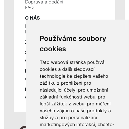
Doprava a dodání
FAQ
O NÁS
Kontakty
Historie a současnost
Používáme soubory
ZÁKLADNÍ ÚDAJE
cookies
SLUŽBY
Ceník servisních prací
Tato webová stránka používá
cookies a další sledovací
DŮLEŽITÉ INFORMACE
technologie ke zlepšení vašeho
Ochrana osobních údajů
zážitku z prohlížení pro
RYCHLÉ ODKAZY
následující účely:
pro umožnění
základní funkčnosti webu
,
pro
Odstoupení od smlouvy
lepší zážitek z webu
,
pro měření
vašeho zájmu o naše produkty a
služby a pro personalizaci
marketingových interakcí
,
chcete-