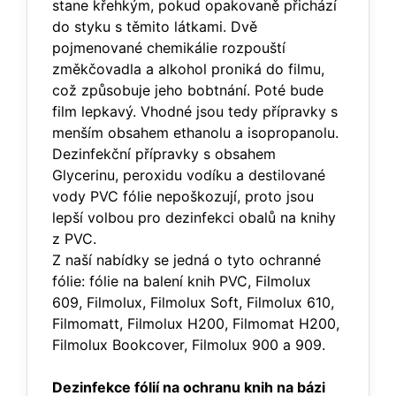
stane křehkým, pokud opakovaně přichází
do styku s těmito látkami. Dvě
pojmenované chemikálie rozpouští
změkčovadla a alkohol proniká do filmu,
což způsobuje jeho bobtnání. Poté bude
film lepkavý. Vhodné jsou tedy přípravky s
menším obsahem ethanolu a isopropanolu.
Dezinfekční přípravky s obsahem
Glycerinu, peroxidu vodíku a destilované
vody PVC fólie nepoškozují, proto jsou
lepší volbou pro dezinfekci obalů na knihy
z PVC.
Z naší nabídky se jedná o tyto ochranné
fólie: fólie na balení knih PVC, Filmolux
609, Filmolux, Filmolux Soft, Filmolux 610,
Filmomatt, Filmolux H200, Filmomat H200,
Filmolux Bookcover, Filmolux 900 a 909.
Dezinfekce fólií na ochranu knih na bázi