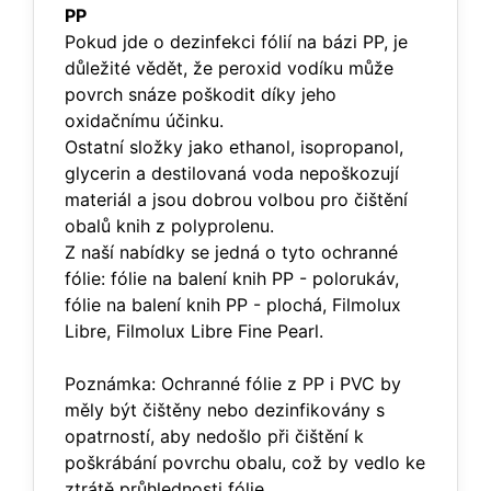
PP
Pokud jde o dezinfekci fólií na bázi PP, je
důležité vědět, že peroxid vodíku může
povrch snáze poškodit díky jeho
oxidačnímu účinku.
Ostatní složky jako ethanol, isopropanol,
glycerin a destilovaná voda nepoškozují
materiál a jsou dobrou volbou pro čištění
obalů knih z polyprolenu.
Z naší nabídky se jedná o tyto ochranné
fólie: fólie na balení knih PP - polorukáv,
fólie na balení knih PP - plochá, Filmolux
Libre, Filmolux Libre Fine Pearl.
Poznámka: Ochranné fólie z PP i PVC by
měly být čištěny nebo dezinfikovány s
opatrností, aby nedošlo při čištění k
poškrábání povrchu obalu, což by vedlo ke
ztrátě průhlednosti fólie.