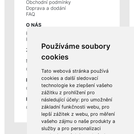
Obchodní podmínky
Doprava a dodání
FAQ
O NÁS
Kontakty
Historie a současnost
Používáme soubory
ZÁKLADNÍ ÚDAJE
cookies
SLUŽBY
Ceník servisních prací
Tato webová stránka používá
cookies a další sledovací
DŮLEŽITÉ INFORMACE
technologie ke zlepšení vašeho
Ochrana osobních údajů
zážitku z prohlížení pro
RYCHLÉ ODKAZY
následující účely:
pro umožnění
základní funkčnosti webu
,
pro
Odstoupení od smlouvy
lepší zážitek z webu
,
pro měření
vašeho zájmu o naše produkty a
služby a pro personalizaci