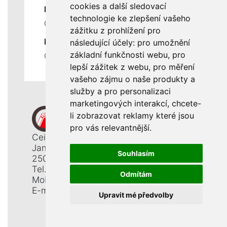
cookies a další sledovací
DŮLEŽITÉ INFORMACE
technologie ke zlepšení vašeho
Ochrana osobních údajů
zážitku z prohlížení pro
RYCHLÉ ODKAZY
následující účely:
pro umožnění
základní funkčnosti webu
,
pro
Odstoupení od smlouvy
lepší zážitek z webu
,
pro měření
vašeho zájmu o naše produkty a
služby a pro personalizaci
marketingových interakcí
,
chcete-
li zobrazovat reklamy které jsou
pro vás relevantnější
.
Ceiba, s. r. o.
Jana Opletala 1265
Souhlasím
250 01 Brandýs n. L. - St. Boleslav
Tel.: +420 326 911 044
Odmítám
Mobil: +420 777 345 008
E-mail:
info@ceiba.cz
Upravit mé předvolby