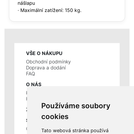
nášlapu
· Maximální zatížení: 150 kg.
VŠE O NÁKUPU
Obchodní podmínky
Doprava a dodání
FAQ
O NÁS
Kontakty
Historie a současnost
Používáme soubory
ZÁKLADNÍ ÚDAJE
cookies
SLUŽBY
Ceník servisních prací
Tato webová stránka používá