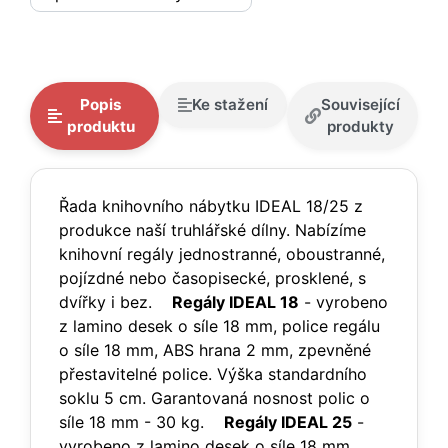
Popis
Ke stažení
Související
produktu
produkty
Řada knihovního nábytku IDEAL 18/25 z
produkce naší truhlářské dílny. Nabízíme
knihovní regály jednostranné, oboustranné,
pojízdné nebo časopisecké, prosklené, s
dvířky i bez.
Regály IDEAL 18
- vyrobeno
z lamino desek o síle 18 mm, police regálu
o síle 18 mm, ABS hrana 2 mm, zpevněné
přestavitelné police. Výška standardního
soklu 5 cm. Garantovaná nosnost polic o
síle 18 mm - 30 kg.
Regály IDEAL 25
-
vyrobeno z lamino desek o síle 18 mm,