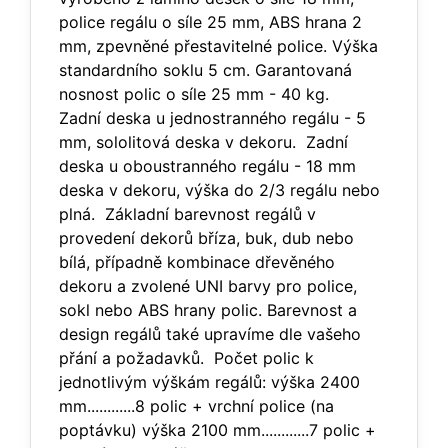
police regálu o síle 25 mm, ABS hrana 2
mm, zpevněné přestavitelné police. Výška
standardního soklu 5 cm. Garantovaná
nosnost polic o síle 25 mm - 40 kg.
Zadní deska u jednostranného regálu - 5
mm, sololitová deska v dekoru. Zadní
deska u oboustranného regálu - 18 mm
deska v dekoru, výška do 2/3 regálu nebo
plná. Základní barevnost regálů v
provedení dekorů bříza, buk, dub nebo
bílá, případně kombinace dřevěného
dekoru a zvolené UNI barvy pro police,
sokl nebo ABS hrany polic. Barevnost a
design regálů také upravíme dle vašeho
přání a požadavků. Počet polic k
jednotlivým výškám regálů: výška 2400
mm............8 polic + vrchní police (na
poptávku) výška 2100 mm............7 polic +