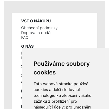
VŠE O NÁKUPU
Obchodní podmínky
Doprava a dodání
FAQ
O NÁS
Kontakty
Historie a současnost
Používáme soubory
ZÁKLADNÍ ÚDAJE
cookies
SLUŽBY
Ceník servisních prací
Tato webová stránka používá
cookies a další sledovací
DŮLEŽITÉ INFORMACE
technologie ke zlepšení vašeho
Ochrana osobních údajů
zážitku z prohlížení pro
RYCHLÉ ODKAZY
následující účely:
pro umožnění