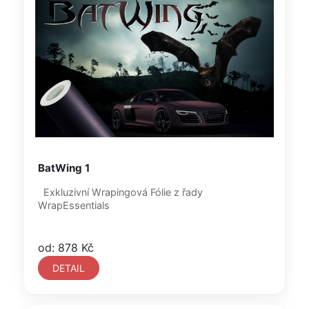
BatWing 1
Exkluzivní Wrapingová Fólie z řady
WrapEssentials
od: 878 Kč
DETAIL