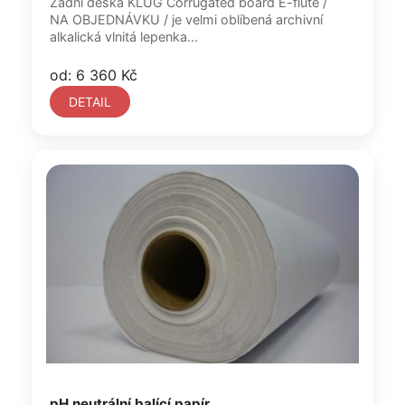
Zadní deska KLUG Corrugated board E-flute /
NA OBJEDNÁVKU / je velmi oblíbená archivní
alkalická vlnitá lepenka...
od: 6 360 Kč
DETAIL
pH neutrální balící papír