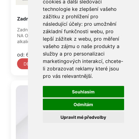
cookies a další sledovací
technologie ke zlepšení vašeho
zážitku z prohlížení pro
Zadní deska KLUG, síla 1,8 mm
následující účely:
pro umožnění
Zadní deska KLUG Corrugated board E-flute /
základní funkčnosti webu
,
pro
NA OBJEDNÁVKU / je velmi oblíbená archivní
lepší zážitek z webu
,
pro měření
alkalická vlnitá lepenka...
vašeho zájmu o naše produkty a
služby a pro personalizaci
od: 6 960 Kč
marketingových interakcí
,
chcete-
DETAIL
li zobrazovat reklamy které jsou
pro vás relevantnější
.
Souhlasím
Odmítám
Upravit mé předvolby