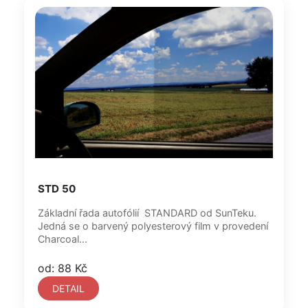
STD 50
Základní řada autofólií STANDARD od SunTeku.
Jedná se o barvený polyesterový film v provedení
Charcoal...
od: 88 Kč
DETAIL