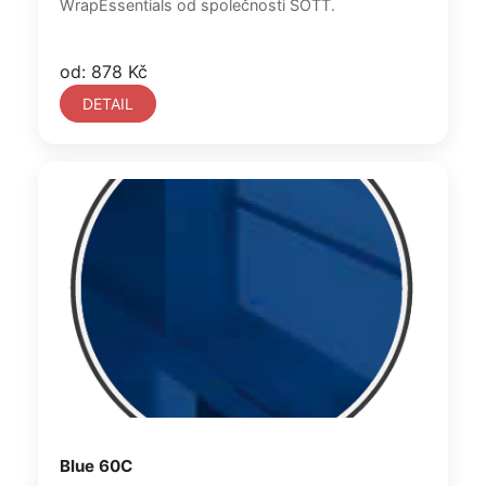
WrapEssentials od společnosti SOTT.
od: 878 Kč
DETAIL
Blue 60C