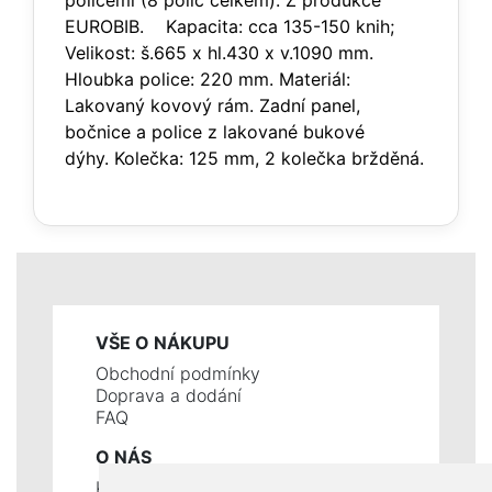
policemi (8 polic celkem). Z produkce
EUROBIB. Kapacita: cca 135-150 knih;
Velikost: š.665 x hl.430 x v.1090 mm.
Hloubka police: 220 mm. Materiál:
Lakovaný kovový rám. Zadní panel,
bočnice a police z lakované bukové
dýhy. Kolečka: 125 mm, 2 kolečka bržděná.
VŠE O NÁKUPU
Obchodní podmínky
Doprava a dodání
FAQ
O NÁS
Kontakty