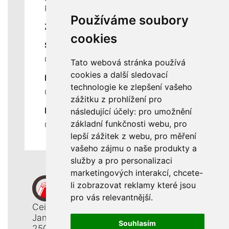
Historie a současnost
Používáme soubory
ZÁKLADNÍ ÚDAJE
cookies
SLUŽBY
Ceník servisních prací
Tato webová stránka používá
cookies a další sledovací
DŮLEŽITÉ INFORMACE
technologie ke zlepšení vašeho
Ochrana osobních údajů
zážitku z prohlížení pro
RYCHLÉ ODKAZY
následující účely:
pro umožnění
základní funkčnosti webu
,
pro
Odstoupení od smlouvy
lepší zážitek z webu
,
pro měření
vašeho zájmu o naše produkty a
služby a pro personalizaci
marketingových interakcí
,
chcete-
li zobrazovat reklamy které jsou
pro vás relevantnější
.
Ceiba, s. r. o.
Jana Opletala 1265
Souhlasím
250 01 Brandýs n. L. - St. Boleslav