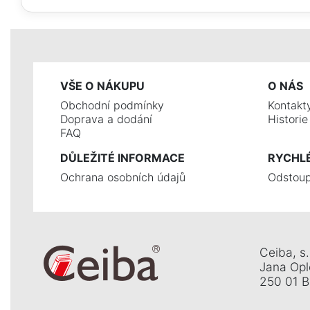
VŠE O NÁKUPU
O NÁS
Obchodní podmínky
Kontakt
Doprava a dodání
Histori
FAQ
DŮLEŽITÉ INFORMACE
RYCHL
Ochrana osobních údajů
Odstoup
Ceiba, s. 
Jana Opl
250 01 Br