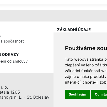
ZÁKLADNÍ ÚDAJE
y
e a současnost
Používáme sou
É ODKAZY
Tato webová stránka po
ení od smlouvy
zlepšení vašeho zážitku
základní funkčnosti w
zájmu o naše produkty 
interakcí
,
chcete-li zob
r. o.
Tel.: +420 326 911 044
etala 1265
Mobil: +420 777 345 008
Souhlasím
Odmít
andýs n. L. - St. Boleslav
E-mail:
info@ceiba.cz