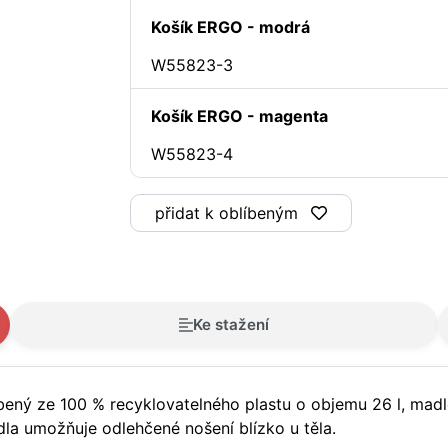
Košík ERGO - modrá
W55823-3
Košík ERGO - magenta
W55823-4
přidat k oblíbeným
Ke stažení
ený ze 100 % recyklovatelného plastu o objemu 26 l, madl
la umožňuje odlehčené nošení blízko u těla.