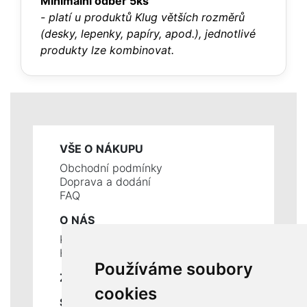
Minimální odběr 5ks
- platí u produktů Klug větších rozměrů
(desky, lepenky, papíry, apod.), jednotlivé
produkty lze kombinovat.
VŠE O NÁKUPU
Obchodní podmínky
Doprava a dodání
FAQ
O NÁS
Kontakty
Historie a současnost
Používáme soubory
ZÁKLADNÍ ÚDAJE
cookies
SLUŽBY