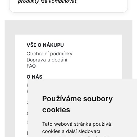
produkty lze kombinovat.
VŠE O NÁKUPU
Obchodní podmínky
Doprava a dodání
FAQ
O NÁS
Kontakty
Historie a současnost
Používáme soubory
ZÁKLADNÍ ÚDAJE
cookies
SLUŽBY
Ceník servisních prací
Tato webová stránka používá
cookies a další sledovací
DŮLEŽITÉ INFORMACE