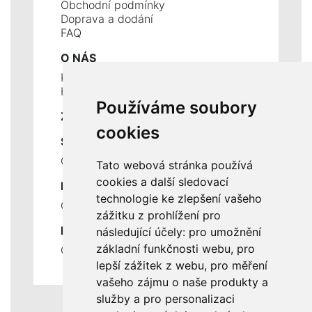
Obchodní podmínky
Doprava a dodání
FAQ
O NÁS
Kontakty
Historie a současnost
Používáme soubory
ZÁKLADNÍ ÚDAJE
cookies
SLUŽBY
Ceník servisních prací
Tato webová stránka používá
cookies a další sledovací
DŮLEŽITÉ INFORMACE
technologie ke zlepšení vašeho
Ochrana osobních údajů
zážitku z prohlížení pro
RYCHLÉ ODKAZY
následující účely:
pro umožnění
základní funkčnosti webu
,
pro
Odstoupení od smlouvy
lepší zážitek z webu
,
pro měření
vašeho zájmu o naše produkty a
služby a pro personalizaci