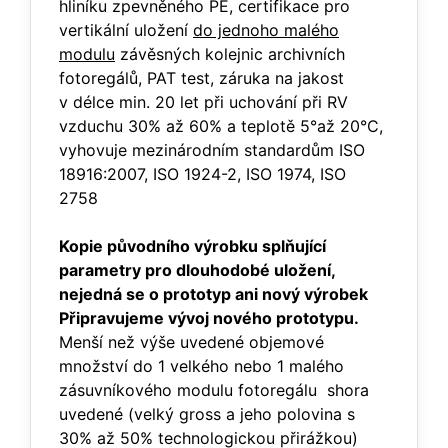
hliníku zpevněného PE, certifikace pro
vertikální uložení
do jednoho malého
modulu
závěsných kolejnic archivních
fotoregálů, PAT test, záruka na jakost
v délce min. 20 let při uchování při RV
vzduchu 30% až 60% a teplotě 5°až 20°C,
vyhovuje mezinárodním standardům ISO
18916:2007, ISO 1924-2, ISO 1974, ISO
2758
Kopie původního výrobku splňující
parametry pro dlouhodobé uložení,
nejedná se o prototyp ani nový výrobek
Připravujeme vývoj nového prototypu.
Menší než výše uvedené objemové
množství do 1 velkého nebo 1 malého
zásuvníkového modulu fotoregálu shora
uvedené (velký gross a jeho polovina s
30% až 50% technologickou přirážkou)