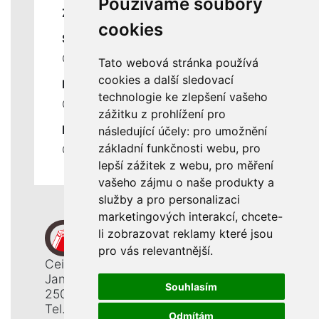
Používáme soubory
ZÁKLADNÍ ÚDAJE
cookies
SLUŽBY
Ceník servisních prací
Tato webová stránka používá
cookies a další sledovací
DŮLEŽITÉ INFORMACE
technologie ke zlepšení vašeho
Ochrana osobních údajů
zážitku z prohlížení pro
RYCHLÉ ODKAZY
následující účely:
pro umožnění
základní funkčnosti webu
,
pro
Odstoupení od smlouvy
lepší zážitek z webu
,
pro měření
vašeho zájmu o naše produkty a
služby a pro personalizaci
marketingových interakcí
,
chcete-
li zobrazovat reklamy které jsou
pro vás relevantnější
.
Ceiba, s. r. o.
Jana Opletala 1265
Souhlasím
250 01 Brandýs n. L. - St. Boleslav
Tel.: +420 326 911 044
Odmítám