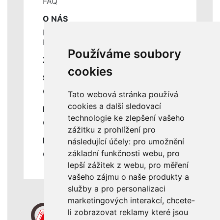
FAQ
O NÁS
Kontakty
Historie a současnost
Používáme soubory
ZÁKLADNÍ ÚDAJE
cookies
SLUŽBY
Ceník servisních prací
Tato webová stránka používá
cookies a další sledovací
DŮLEŽITÉ INFORMACE
technologie ke zlepšení vašeho
Ochrana osobních údajů
zážitku z prohlížení pro
RYCHLÉ ODKAZY
následující účely:
pro umožnění
základní funkčnosti webu
,
pro
Odstoupení od smlouvy
lepší zážitek z webu
,
pro měření
vašeho zájmu o naše produkty a
služby a pro personalizaci
marketingových interakcí
,
chcete-
li zobrazovat reklamy které jsou