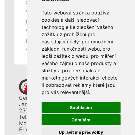
SLUŽBY
Ceník servisních prací
Tato webová stránka používá
cookies a další sledovací
DŮLEŽITÉ INFORMACE
technologie ke zlepšení vašeho
Ochrana osobních údajů
zážitku z prohlížení pro
RYCHLÉ ODKAZY
následující účely:
pro umožnění
základní funkčnosti webu
,
pro
Odstoupení od smlouvy
lepší zážitek z webu
,
pro měření
vašeho zájmu o naše produkty a
služby a pro personalizaci
marketingových interakcí
,
chcete-
li zobrazovat reklamy které jsou
pro vás relevantnější
.
Ceiba, s. r. o.
Jana Opletala 1265
Souhlasím
250 01 Brandýs n. L. - St. Boleslav
Tel.: +420 326 911 044
Odmítám
Mobil: +420 777 345 008
E-mail:
info@ceiba.cz
Upravit mé předvolby