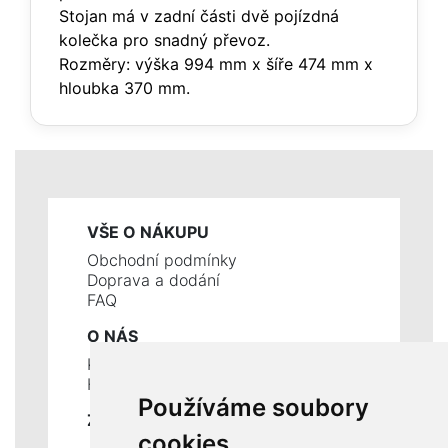
Stojan má v zadní části dvě pojízdná
kolečka pro snadný převoz.
Rozměry: výška 994 mm x šíře 474 mm x
hloubka 370 mm.
VŠE O NÁKUPU
Obchodní podmínky
Doprava a dodání
FAQ
O NÁS
Kontakty
Historie a současnost
Používáme soubory
ZÁKLADNÍ ÚDAJE
cookies