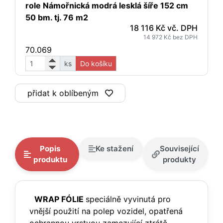
role Námořnická modrá lesklá šíře 152 cm
50 bm. tj. 76 m2
18 116 Kč vč. DPH
14 972 Kč bez DPH
70.069
ks
Do košíku
přidat k oblíbeným
Popis
Ke stažení
Související
produktu
produkty
WRAP FÓLIE
speciálně vyvinutá pro
vnější použití na polep vozidel, opatřená