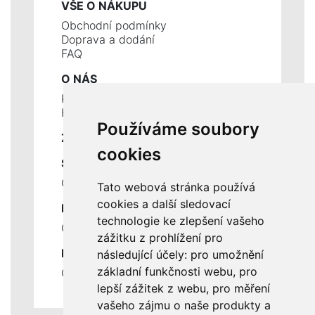
VŠE O NÁKUPU
Obchodní podmínky
Doprava a dodání
FAQ
O NÁS
Kontakty
Historie a současnost
Používáme soubory
ZÁKLADNÍ ÚDAJE
cookies
SLUŽBY
Ceník servisních prací
Tato webová stránka používá
cookies a další sledovací
DŮLEŽITÉ INFORMACE
technologie ke zlepšení vašeho
Ochrana osobních údajů
zážitku z prohlížení pro
RYCHLÉ ODKAZY
následující účely:
pro umožnění
základní funkčnosti webu
,
pro
Odstoupení od smlouvy
lepší zážitek z webu
,
pro měření
vašeho zájmu o naše produkty a