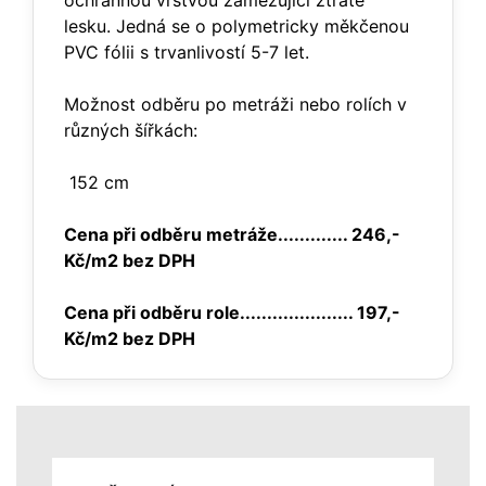
ochrannou vrstvou zamezující ztrátě
lesku. Jedná se o polymetricky měkčenou
PVC fólii s trvanlivostí 5-7 let.
Možnost odběru po metráži nebo rolích v
různých šířkách:
152 cm
Cena při odběru metráže............. 246,-
Kč/m2 bez DPH
Cena při odběru role..................... 197,-
Kč/m2 bez DPH