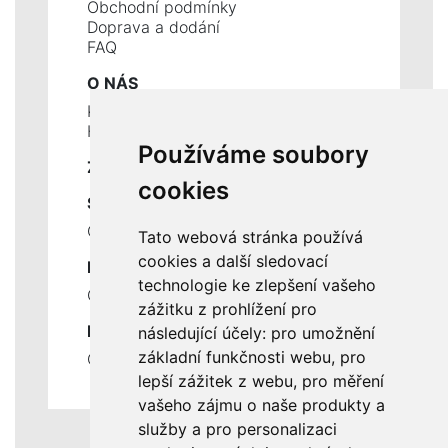
Obchodní podmínky
Doprava a dodání
FAQ
O NÁS
Kontakty
Historie a současnost
Používáme soubory
ZÁKLADNÍ ÚDAJE
cookies
SLUŽBY
Ceník servisních prací
Tato webová stránka používá
cookies a další sledovací
DŮLEŽITÉ INFORMACE
technologie ke zlepšení vašeho
Ochrana osobních údajů
zážitku z prohlížení pro
RYCHLÉ ODKAZY
následující účely:
pro umožnění
základní funkčnosti webu
,
pro
Odstoupení od smlouvy
lepší zážitek z webu
,
pro měření
vašeho zájmu o naše produkty a
služby a pro personalizaci